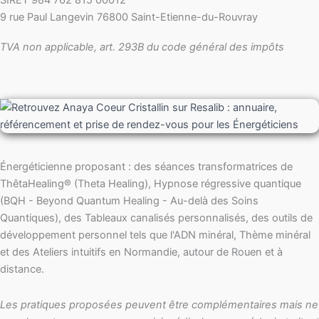
SIRET 984 762 815 00012
9 rue Paul Langevin 76800 Saint-Etienne-du-Rouvray
TVA non applicable, art. 293B du code général des impôts
ThetaHealing, Thêta Healing, Thème de cristal, theta Healing, Voyage sonore, présentiel, en ligne, St-Etienne-du-rouvray, Saint Etienne du Rouvray, Sotteville, Canteleu, Seine Maritime, Eure, Pont Audemer, Grand Quevilly, Petit Quevilly, Grand Couronne, Petit Couronne, Bourg Achard, Maison Brûlée, Tourville, Oissel
Énergéticienne proposant : des séances transformatrices de
ThêtaHealing® (Theta Healing), Hypnose régressive quantique
(BQH - Beyond Quantum Healing - Au-delà des Soins
Quantiques), des Tableaux canalisés personnalisés, des outils de
développement personnel tels que l'ADN minéral, Thème minéral
et des Ateliers intuitifs en Normandie, autour de Rouen et à
distance.
Les pratiques proposées peuvent être complémentaires mais ne