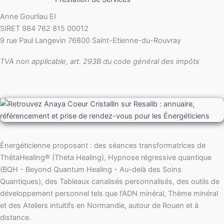
Anne Gourliau EI
SIRET 984 762 815 00012
9 rue Paul Langevin 76800 Saint-Etienne-du-Rouvray
TVA non applicable, art. 293B du code général des impôts
ThetaHealing, Thêta Healing, Thème de cristal, theta Healing, Voyage sonore, présentiel, en ligne, St-Etienne-du-rouvray, Saint Etienne du Rouvray, Sotteville, Canteleu, Seine Maritime, Eure, Pont Audemer, Grand Quevilly, Petit Quevilly, Grand Couronne, Petit Couronne, Bourg Achard, Maison Brûlée, Tourville, Oissel
Énergéticienne proposant : des séances transformatrices de
ThêtaHealing® (Theta Healing), Hypnose régressive quantique
(BQH - Beyond Quantum Healing - Au-delà des Soins
Quantiques), des Tableaux canalisés personnalisés, des outils de
développement personnel tels que l'ADN minéral, Thème minéral
et des Ateliers intuitifs en Normandie, autour de Rouen et à
distance.